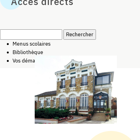
Accès directs
Rechercher :
Menus scolaires
Bibliothèque
Vos démarches