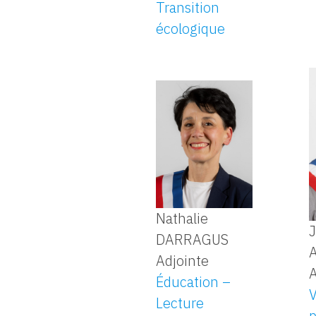
Transition
écologique
Nathalie
DARRAGUS
Adjointe
A
Éducation –
V
Lecture
p