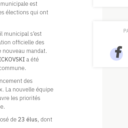
e municipale est
es élections qui ont
P
l municipal s’est
tion officielle des
ce nouveau mandat.
RICKOVSKI
a été
la commune.
lancement des
x. La nouvelle équipe
re les priorités
e.
posé de
23 élus
, dont