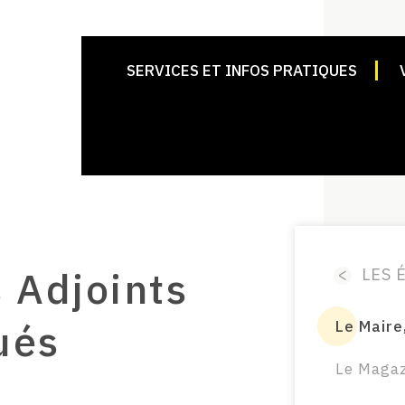
SERVICES ET INFOS PRATIQUES
s Adjoints
<
LES É
ués
Le Maire
Le Magaz