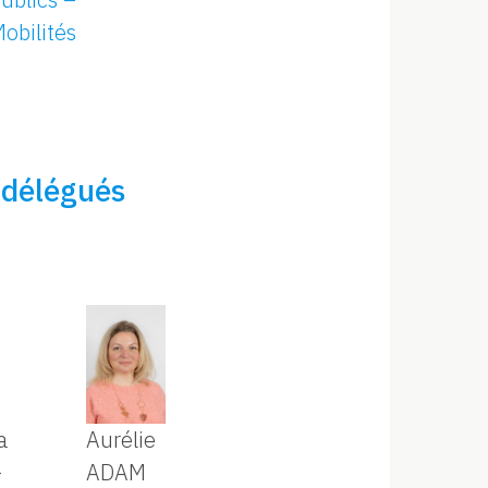
obilités
s délégués
a
Aurélie
-
ADAM