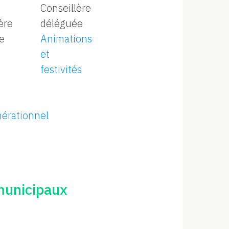
Conseillère
ère
déléguée
e
Animations
et
,
festivités
nérationnel
 municipaux