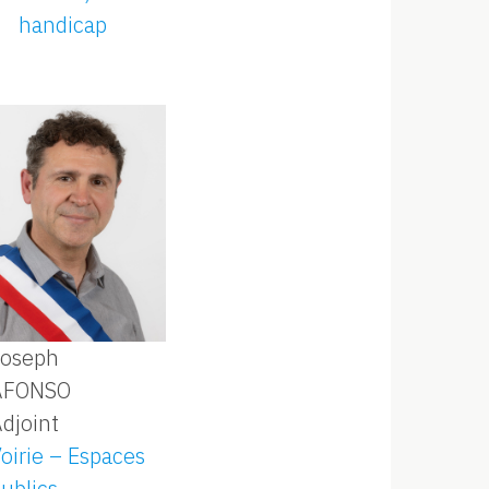
handicap
Joseph
AFONSO
djoint
oirie – Espaces
ublics –