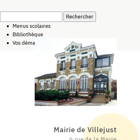
Rechercher :
Menus scolaires
Bibliothèque
Vos démarches
Mairie de Villejust
6 rue de la Mairie