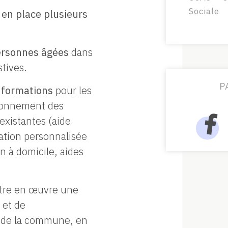
Sociale
 en place plusieurs
personnes âgées
dans
stives.
P
informations
pour les
isonnement des
existantes (aide
cation personnalisée
n à domicile, aides
ettre en œuvre une
 et de
n de la commune, en