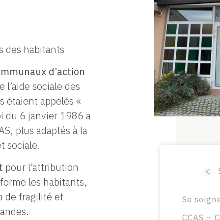
s des habitants
ommunaux d’action
 l’aide sociale des
 étaient appelés «
oi du 6 janvier 1986 a
AS, plus adaptés à la
t sociale.
nt
pour l’attribution
<
informe les habitants,
 de fragilité et
Se soign
mandes.
CCAS – C