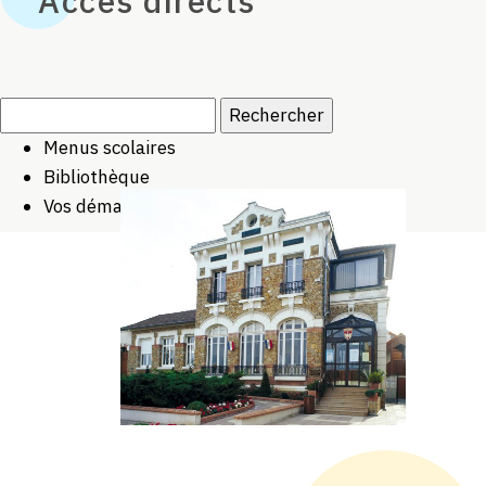
Accès directs
Rechercher :
Menus scolaires
Bibliothèque
Vos démarches