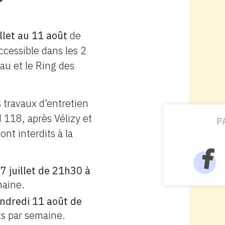
illet au 11 août
de
ccessible dans les 2
eau et le Ring des
s travaux d’entretien
N 118, après Vélizy et
P
ont interdits à la
7 juillet
de 21h30 à
maine.
vendredi 11 août
de
ts par semaine.