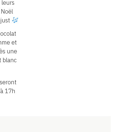
 leurs
 Noël
ejust
hocolat
mme et
rès une
t blanc
 seront
’à 17h