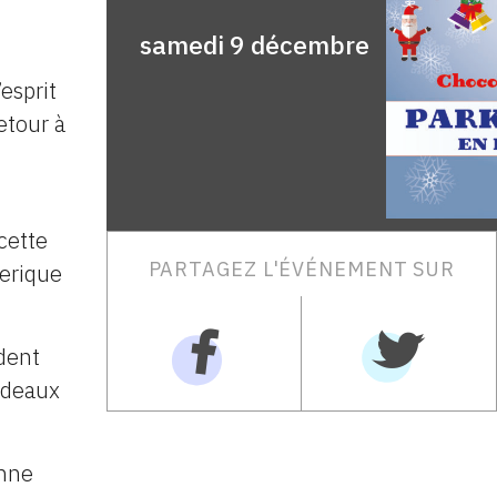
samedi 9 décembre
esprit
etour à
cette
PARTAGEZ L'ÉVÉNEMENT SUR
erique
dent
cadeaux
anne