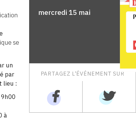
mercredi 15 mai
ication
de
ique se
ar un
é par
PARTAGEZ L'ÉVÉNEMENT SUR
 lieu :
e 9h00
0 à