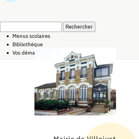
Rechercher :
Menus scolaires
Bibliothèque
Vos démarches
Mairie de Villejust