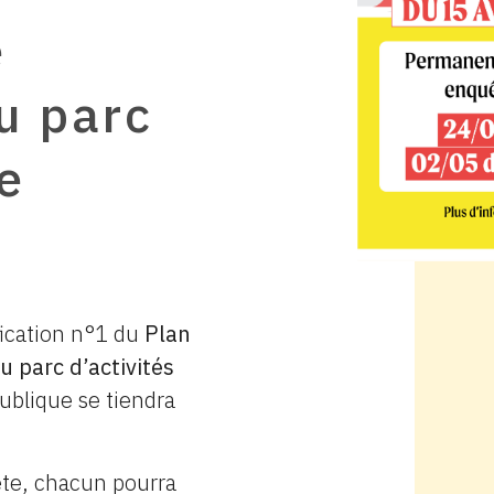
e
u parc
de
fication n°1 du
Plan
u parc d’activités
ublique se tiendra
ête, chacun pourra