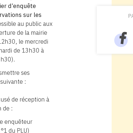
ier d’enquête
rvations sur les
P
ssible au public aux
erture de la mairie
 12h30, le mercredi
mardi de 13h30 à
8h30).
smettre ses
 suivante :
cusé de réception à
n de :
re enquêteur
 n°1 du PLU)