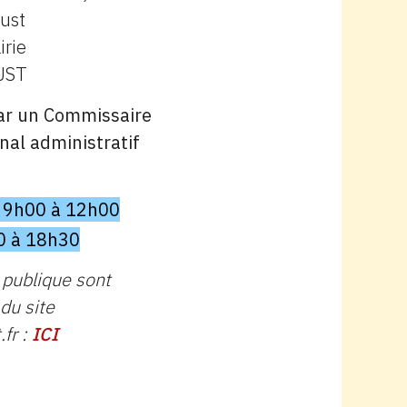
just
irie
UST
ar un Commissaire
nal administratif
e 9h00 à 12h00
30 à 18h30
 publique sont
du site
.fr :
ICI