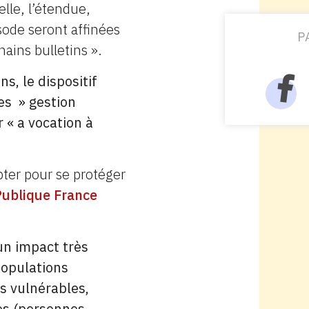
elle, l’étendue,
isode seront affinées
P
hains bulletins ».
s, le dispositif
es » gestion
 « a vocation à
pter pour se protéger
Publique France
un impact très
populations
us vulnérables,
les (personnes